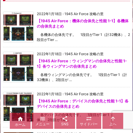
2022年1月18日
:
1945 Air Force 攻略の里
【1945 Air Force：機体の合体先と性能 1-1】各機体
の合体先まとめ
各機体の合体先です。 1段目がTier 1（計32機体）、2
段目がTier ...
2022年1月18日
:
1945 Air Force 攻略の里
【1945 Air Force：ウィングマンの合体先と性能 1-
1】各ウィングマンの合体先まとめ
各種ウィングマンの合体先です。 1段目がTier 1（計
32機体）、2段目が ...
2022年1月18日
:
1945 Air Force 攻略の里
【1945 Air Force：デバイスの合体先と性能 1-1】各
デバイスの合体先まとめ
各デバイスの合体先です。 1段目がTier 1（計32機





体）、2段目がTie ...
メニュー
SNS
サイドバー
上へ
ホーム