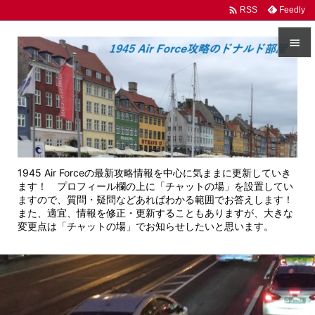

Feedly
RSS


メニュ

サイド

前へ
1945 Air Forceの最新攻略情報を中心に気ままに更新していき

ます！ プロフィール欄の上に「チャットの場」を設置してい
次へ
ますので、質問・疑問などあればわかる範囲でお答えします！
また、適宜、情報を修正・更新することもありますが、大きな

変更点は「チャットの場」でお知らせしたいと思います。
検索