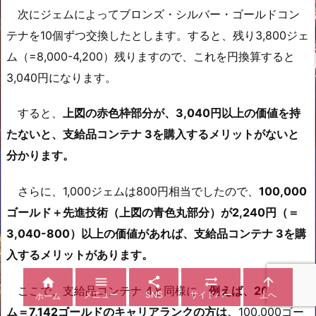
次にジェムによってブロンズ・シルバー・ゴールドコン
テナを10個ずつ交換したとします。すると、残り3,800ジェ
ム（=8,000-4,200）残りますので、これを円換算すると
3,040円になります。
すると、
上図の赤色枠部分が、3,040円以上の価値を持
たないと、支給品コンテナ 3を購入するメリットがないと
分かります。
さらに、1,000ジェムは800円相当でしたので、
100,000
ゴールド＋先進技術（上図の青色丸部分）が2,240円（＝
3,040-800）以上の価値があれば、支給品コンテナ 3を購
入するメリットがあります。





ここで、支給品コンテナ 4と同様に、
例えば、200ジェ
メニュー
SNS
サイドバー
上へ
ホーム
ム＝7,142ゴールドのキャリアランクの方は、
100,000ゴー