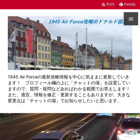

Feedly
RSS


メニュ

サイド

前へ
1945 Air Forceの最新攻略情報を中心に気ままに更新していき

ます！ プロフィール欄の上に「チャットの場」を設置してい
次へ
ますので、質問・疑問などあればわかる範囲でお答えします！
また、適宜、情報を修正・更新することもありますが、大きな

変更点は「チャットの場」でお知らせしたいと思います。
検索