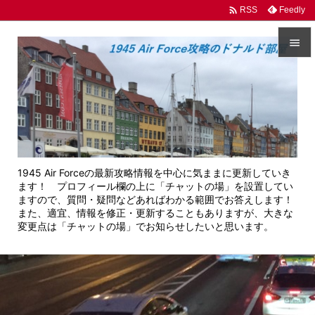

Feedly
RSS


メニュ

サイド

前へ
1945 Air Forceの最新攻略情報を中心に気ままに更新していき

ます！ プロフィール欄の上に「チャットの場」を設置してい
次へ
ますので、質問・疑問などあればわかる範囲でお答えします！
また、適宜、情報を修正・更新することもありますが、大きな

変更点は「チャットの場」でお知らせしたいと思います。
検索