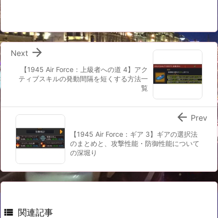

Next
【1945 Air Force：上級者への道 4】アク
ティブスキルの発動間隔を短くする方法一
覧

Prev
【1945 Air Force：ギア 3】ギアの選択法
のまとめと、攻撃性能・防御性能について
の深堀り

関連記事