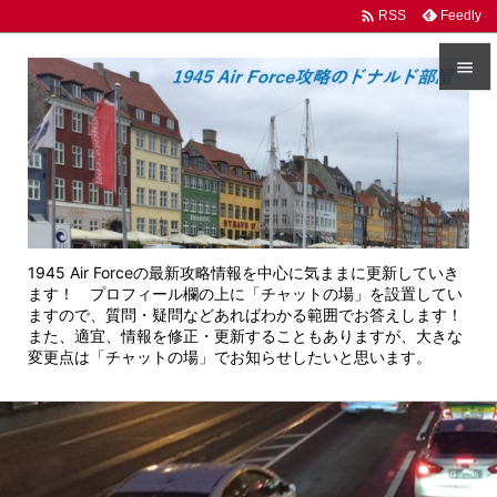

Feedly
RSS


メニュ

サイド

前へ
1945 Air Forceの最新攻略情報を中心に気ままに更新していき

ます！ プロフィール欄の上に「チャットの場」を設置してい
次へ
ますので、質問・疑問などあればわかる範囲でお答えします！
また、適宜、情報を修正・更新することもありますが、大きな

変更点は「チャットの場」でお知らせしたいと思います。
検索