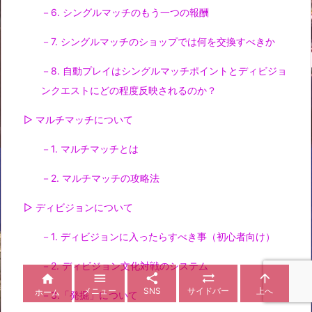
－6. シングルマッチのもう一つの報酬
－7. シングルマッチのショップでは何を交換すべきか
－8. 自動プレイはシングルマッチポイントとディビジョ
ンクエストにどの程度反映されるのか？
▷ マルチマッチについて
－1. マルチマッチとは
－2. マルチマッチの攻略法
▷ ディビジョンについて
－1. ディビジョンに入ったらすべき事（初心者向け）
－2. ディビジョン文化対戦のシステム





メニュー
SNS
サイドバー
上へ
ホーム
－3.「発掘」について