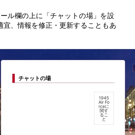
ロフィール欄の上に「チャットの場」を設
適宜、情報を修正・更新することもあ
チャットの場
1945
Air Fo
rceに
関す
るこ
と