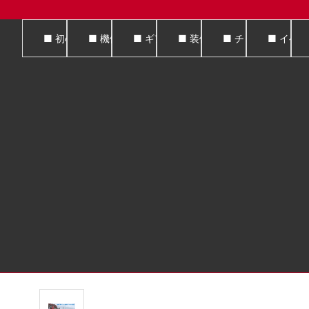
■ 初心者の登竜門
■ 機体・ウィングマン・デバイス
■ ギア・エンジン・副操縦士・ハイパ
■ 装備・スキン・証明書
■ チャプター・ク
■ イベ