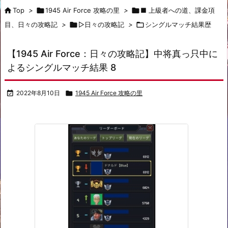

Top
>

1945 Air Force 攻略の里
>

■ 上級者への道、課金項
目、日々の攻略記
>

▷日々の攻略記
>

シングルマッチ結果歴
【1945 Air Force：日々の攻略記】中将真っ只中に
よるシングルマッチ結果 8

2022年8月10日

1945 Air Force 攻略の里