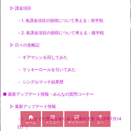
▷ 課金項目
－1. 各課金項目の損得について考える：前半戦
－2. 各課金項目の損得について考える：後半戦
▷ 日々の攻略記
－ ギアマシンを回してみた
－ ラッキーロールを引いてみた
－ シングルマッチ結果歴
■ 最新アップデート情報・みんなの質問コーナー
▷ 最新アップデート情報




－1. これまでの歴史を振り返る（最終更新 2025年7月14
メニュー
サイドバー
上へ
ホーム
日））