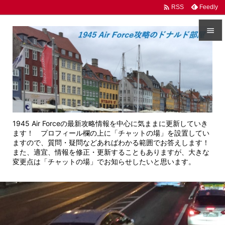

Feedly
RSS


メニュ

サイド

前へ
1945 Air Forceの最新攻略情報を中心に気ままに更新していき

ます！ プロフィール欄の上に「チャットの場」を設置してい
次へ
ますので、質問・疑問などあればわかる範囲でお答えします！
また、適宜、情報を修正・更新することもありますが、大きな

変更点は「チャットの場」でお知らせしたいと思います。
検索