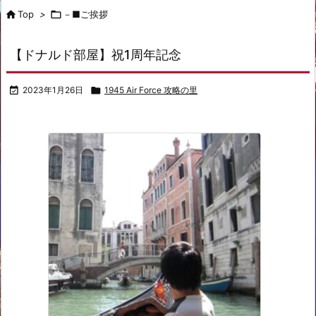

Top
>

－■ご挨拶
【ドナルド部屋】祝1周年記念

2023年1月26日

1945 Air Force 攻略の里