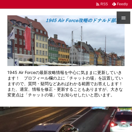

Feedly
RSS


メニュ

サイド

前へ
1945 Air Forceの最新攻略情報を中心に気ままに更新していき

ます！ プロフィール欄の上に「チャットの場」を設置してい
次へ
ますので、質問・疑問などあればわかる範囲でお答えします！
また、適宜、情報を修正・更新することもありますが、大きな

変更点は「チャットの場」でお知らせしたいと思います。
検索